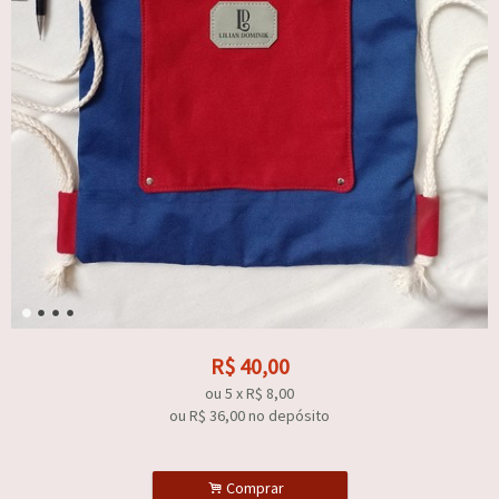
R$
40,00
ou
5
x
R$
8,00
ou R$
36,00
no depósito
.
Comprar