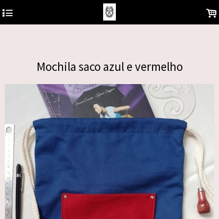
https://analytics.google.com/analytics/web/?hl=pt-BR&pli=1#/report-
4
.
home/a122681577w180810930p178850878
Mochila saco azul e vermelho