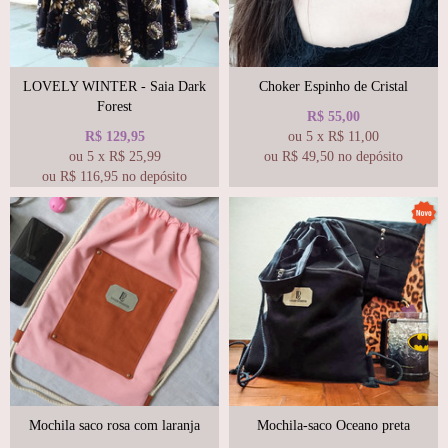
LOVELY WINTER - Saia Dark
Choker Espinho de Cristal
Forest
R$
55,00
R$
129,95
ou
5
x
R$
11,00
ou
5
x
R$
25,99
ou R$
49,50
no depósito
ou R$
116,95
no depósito
Mochila saco rosa com laranja
Mochila-saco Oceano preta