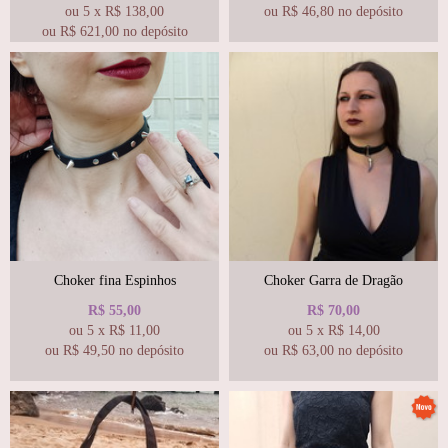
ou
5
x
R$
138,00
ou R$
46,80
no depósito
ou R$
621,00
no depósito
Choker fina Espinhos
Choker Garra de Dragão
R$
55,00
R$
70,00
ou
5
x
R$
11,00
ou
5
x
R$
14,00
ou R$
49,50
no depósito
ou R$
63,00
no depósito