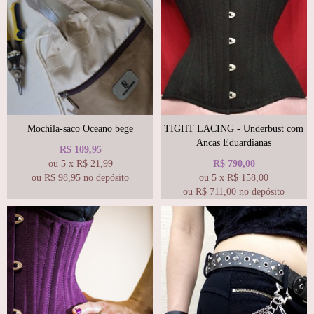
Mochila-saco Oceano bege
TIGHT LACING - Underbust com
Ancas Eduardianas
R$
109,95
ou
5
x
R$
21,99
R$
790,00
ou R$
98,95
no depósito
ou
5
x
R$
158,00
ou R$
711,00
no depósito