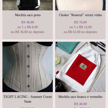
Mochila saco preta
Choker "Roseiral" verniz vinho
R$
40,00
R$
70,00
ou
5
x
R$
8,00
ou
5
x
R$
14,00
ou R$
36,00
no depósito
ou R$
63,00
no depósito
TIGHT LACING - Summer Corset
Mochila saco branco e vermelho
Nude
R$
40,00