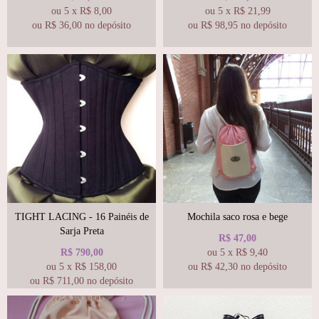
ou
5
x
R$
8,00
ou
5
x
R$
21,99
ou R$
36,00
no depósito
ou R$
98,95
no depósito
TIGHT LACING - 16 Painéis de
Mochila saco rosa e bege
Sarja Preta
R$
47,00
R$
790,00
ou
5
x
R$
9,40
ou
5
x
R$
158,00
ou R$
42,30
no depósito
ou R$
711,00
no depósito