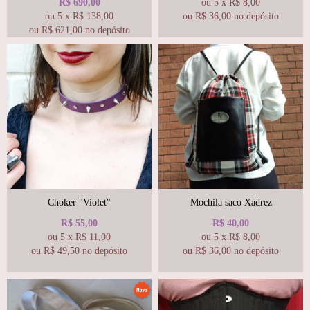
R$
690,00
ou
5
x
R$
8,00
ou
5
x
R$
138,00
ou R$
36,00
no depósito
ou R$
621,00
no depósito
Choker "Violet"
Mochila saco Xadrez
R$
55,00
R$
40,00
ou
5
x
R$
11,00
ou
5
x
R$
8,00
ou R$
49,50
no depósito
ou R$
36,00
no depósito