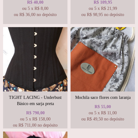
R$
40,00
R$
109,95
ou
5
x
R$
8,00
ou
5
x
R$
21,99
ou R$
36,00
no depósito
ou R$
98,95
no depósito
TIGHT LACING - Underbust
Mochila saco flores com laranja
Básico em sarja preta
R$
55,00
R$
790,00
ou
5
x
R$
11,00
ou
5
x
R$
158,00
ou R$
49,50
no depósito
ou R$
711,00
no depósito