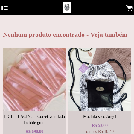
https://analytics.google.com/analytics/web/?hl=pt-BR&pli=1#/report-
4
.
home/a122681577w180810930p178850878
Nenhum produto encontrado - Veja também
TIGHT LACING - Corset ventilado
Mochila saco Angel
Bubble gum
R$
52,00
R$
690,00
ou
5
x
R$
10,40