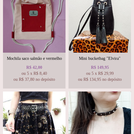
Mochila saco salmão e vermelho
Mini bucketbag "Elvira"
R$
42,00
R$
149,95
ou
5
x
R$
8,40
ou
5
x
R$
29,99
ou R$
37,80
no depósito
ou R$
134,95
no depósito