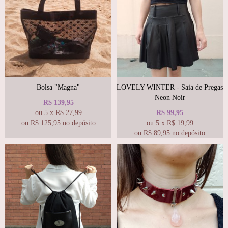
Bolsa "Magna"
LOVELY WINTER - Saia de Pregas
Neon Noir
R$
139,95
ou
5
x
R$
27,99
R$
99,95
ou R$
125,95
no depósito
ou
5
x
R$
19,99
ou R$
89,95
no depósito