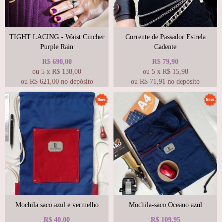
TIGHT LACING - Waist Cincher
Corrente de Passador Estrela
Purple Rain
Cadente
R$
690,00
R$
79,90
ou
5
x
R$
138,00
ou
5
x
R$
15,98
ou R$
621,00
no depósito
ou R$
71,91
no depósito
Mochila saco azul e vermelho
Mochila-saco Oceano azul
R$
40,00
R$
109,95