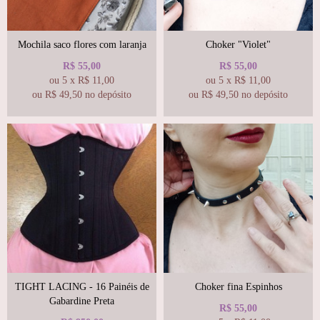
Mochila saco flores com laranja
Choker "Violet"
R$
55,00
R$
55,00
ou
5
x
R$
11,00
ou
5
x
R$
11,00
ou R$
49,50
no depósito
ou R$
49,50
no depósito
TIGHT LACING - 16 Painéis de
Choker fina Espinhos
Gabardine Preta
R$
55,00