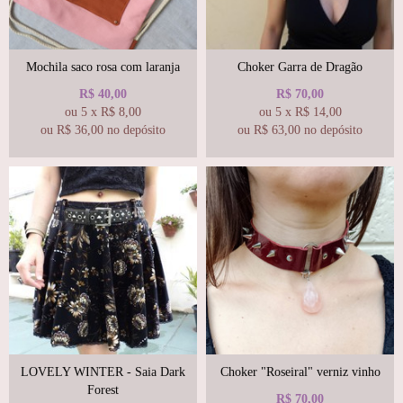
Mochila saco rosa com laranja
Choker Garra de Dragão
R$
40,00
R$
70,00
ou
5
x
R$
8,00
ou
5
x
R$
14,00
ou R$
36,00
no depósito
ou R$
63,00
no depósito
LOVELY WINTER - Saia Dark
Choker "Roseiral" verniz vinho
Forest
R$
70,00