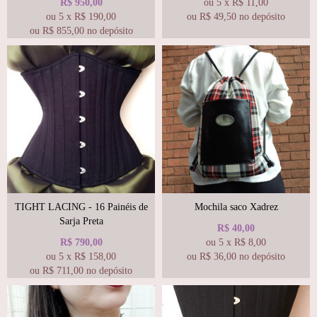
R$
950,00
ou
5
x
R$
11,00
ou
5
x
R$
190,00
ou R$
49,50
no depósito
ou R$
855,00
no depósito
TIGHT LACING - 16 Painéis de
Mochila saco Xadrez
Sarja Preta
R$
40,00
R$
790,00
ou
5
x
R$
8,00
ou
5
x
R$
158,00
ou R$
36,00
no depósito
ou R$
711,00
no depósito