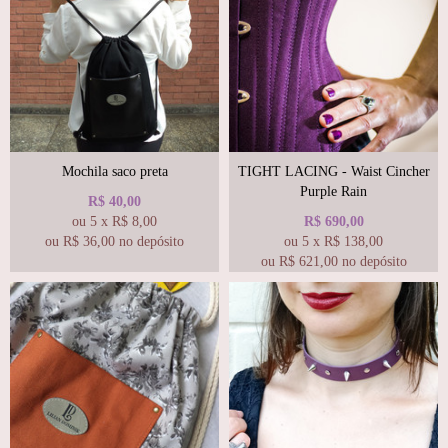
Mochila saco preta
TIGHT LACING - Waist Cincher
Purple Rain
R$
40,00
ou
5
x
R$
8,00
R$
690,00
ou R$
36,00
no depósito
ou
5
x
R$
138,00
ou R$
621,00
no depósito