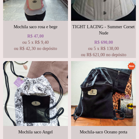
Mochila saco rosa e bege
TIGHT LACING - Summer Corset
Nude
R$
47,00
ou
5
x
R$
9,40
R$
690,00
ou R$
42,30
no depósito
ou
5
x
R$
138,00
ou R$
621,00
no depósito
Mochila saco Angel
Mochila-saco Oceano preta