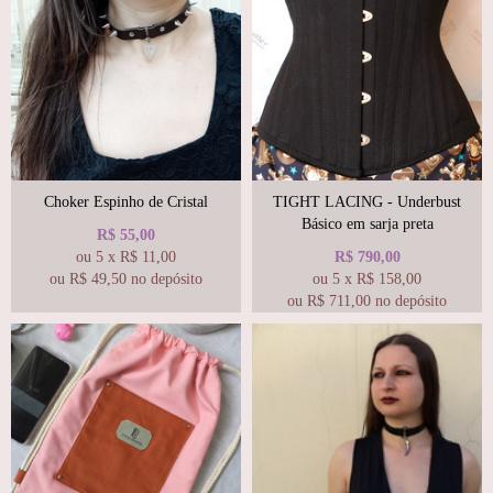
Choker Espinho de Cristal
TIGHT LACING - Underbust
Básico em sarja preta
R$
55,00
ou
5
x
R$
11,00
R$
790,00
ou R$
49,50
no depósito
ou
5
x
R$
158,00
ou R$
711,00
no depósito