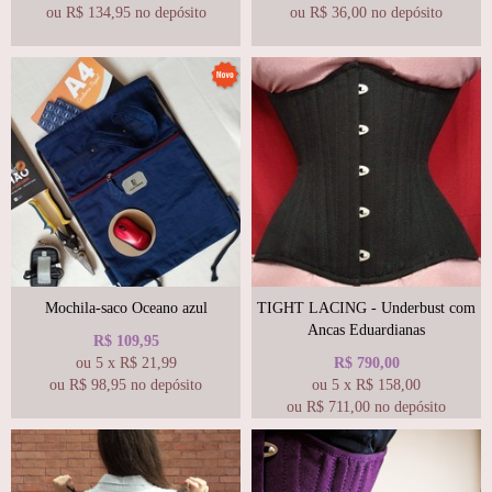
ou R$
134,95
no depósito
ou R$
36,00
no depósito
Mochila-saco Oceano azul
TIGHT LACING - Underbust com
Ancas Eduardianas
R$
109,95
ou
5
x
R$
21,99
R$
790,00
ou R$
98,95
no depósito
ou
5
x
R$
158,00
ou R$
711,00
no depósito