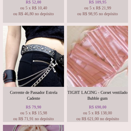
R$
52,00
R$
109,95
ou
5
x
R$
10,40
ou
5
x
R$
21,99
ou R$
46,80
no depósito
ou R$
98,95
no depósito
Corrente de Passador Estrela
TIGHT LACING - Corset ventilado
Cadente
Bubble gum
R$
79,90
R$
690,00
ou
5
x
R$
15,98
ou
5
x
R$
138,00
ou R$
71,91
no depósito
ou R$
621,00
no depósito