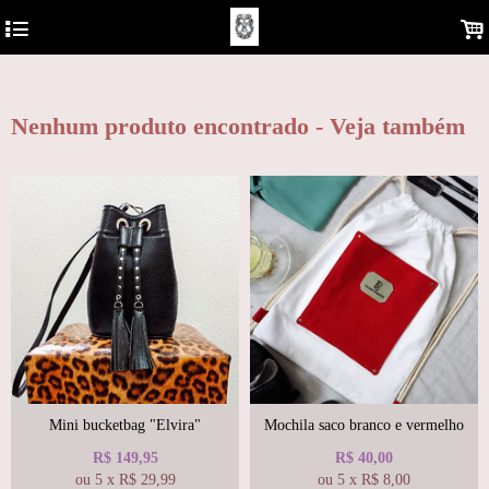
https://analytics.google.com/analytics/web/?hl=pt-BR&pli=1#/report-
4
.
home/a122681577w180810930p178850878
Nenhum produto encontrado - Veja também
Mini bucketbag "Elvira"
Mochila saco branco e vermelho
R$
149,95
R$
40,00
ou
5
x
R$
29,99
ou
5
x
R$
8,00