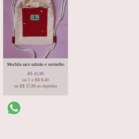
Mochila saco salmão e vermelho
R$
42,00
ou
5
x
R$
8,40
ou R$
37,80
no depósito