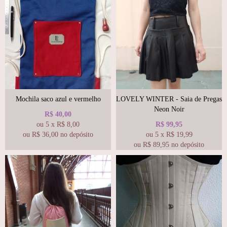
Mochila saco azul e vermelho
LOVELY WINTER - Saia de Pregas
Neon Noir
R$
40,00
ou
5
x
R$
8,00
R$
99,95
ou R$
36,00
no depósito
ou
5
x
R$
19,99
ou R$
89,95
no depósito