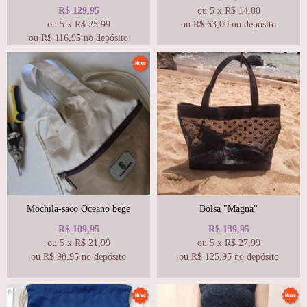
R$
129,95
ou
5
x
R$
14,00
ou
5
x
R$
25,99
ou R$
63,00
no depósito
ou R$
116,95
no depósito
Mochila-saco Oceano bege
Bolsa "Magna"
R$
109,95
R$
139,95
ou
5
x
R$
21,99
ou
5
x
R$
27,99
ou R$
98,95
no depósito
ou R$
125,95
no depósito