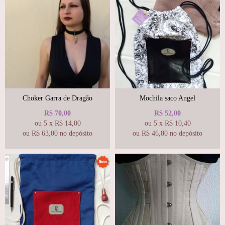
Choker Garra de Dragão
Mochila saco Angel
R$
70,00
R$
52,00
ou
5
x
R$
14,00
ou
5
x
R$
10,40
ou R$
63,00
no depósito
ou R$
46,80
no depósito