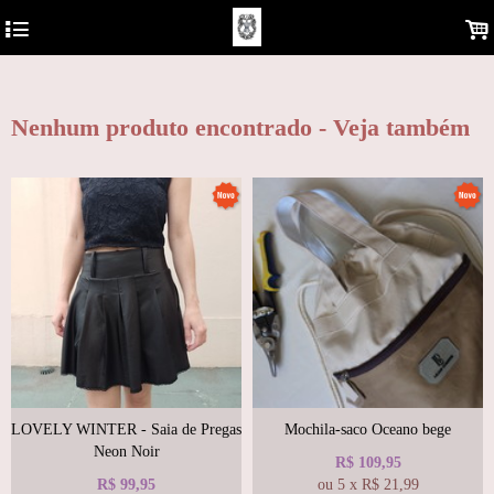
https://analytics.google.com/analytics/web/?hl=pt-BR&pli=1#/report-
4
.
home/a122681577w180810930p178850878
Nenhum produto encontrado - Veja também
LOVELY WINTER - Saia de Pregas
Mochila-saco Oceano bege
Neon Noir
R$
109,95
R$
99,95
ou
5
x
R$
21,99