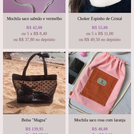
Mochila saco salmão e vermelho
Choker Espinho de Cristal
R$
42,00
R$
55,00
ou
5
x
R$
8,40
ou
5
x
R$
11,00
ou R$
37,80
no depósito
ou R$
49,50
no depósito
Bolsa "Magna"
Mochila saco rosa com laranja
R$
139,95
R$
40,00