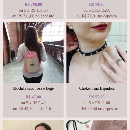
R$
790,00
R$
79,90
ou
5
x
R$
158,00
ou
5
x
R$
15,98
ou R$
711,00
no depósito
ou R$
71,91
no depósito
Mochila saco rosa e bege
Choker fina Espinhos
R$
47,00
R$
55,00
ou
5
x
R$
9,40
ou
5
x
R$
11,00
ou R$
42,30
no depósito
ou R$
49,50
no depósito