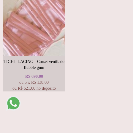
TIGHT LACING - Corset ventilado
Bubble gum
R$
690,00
ou
5
x
R$
138,00
ou R$
621,00
no depósito