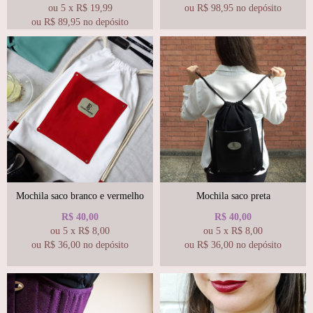
ou
5
x
R$
19,99
ou R$
98,95
no depósito
ou R$
89,95
no depósito
Mochila saco branco e vermelho
Mochila saco preta
R$
40,00
R$
40,00
ou
5
x
R$
8,00
ou
5
x
R$
8,00
ou R$
36,00
no depósito
ou R$
36,00
no depósito