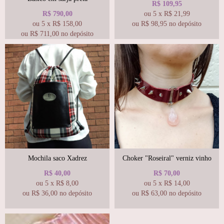
R$
109,95
R$
790,00
ou
5
x
R$
21,99
ou
5
x
R$
158,00
ou R$
98,95
no depósito
ou R$
711,00
no depósito
Mochila saco Xadrez
Choker "Roseiral" verniz vinho
R$
40,00
R$
70,00
ou
5
x
R$
8,00
ou
5
x
R$
14,00
ou R$
36,00
no depósito
ou R$
63,00
no depósito