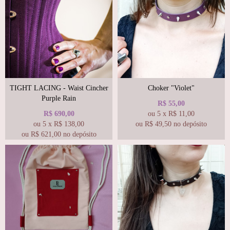
TIGHT LACING - Waist Cincher
Choker "Violet"
Purple Rain
R$
55,00
R$
690,00
ou
5
x
R$
11,00
ou
5
x
R$
138,00
ou R$
49,50
no depósito
ou R$
621,00
no depósito