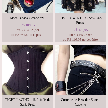
Mochila-saco Oceano azul
LOVELY WINTER - Saia Dark
Forest
R$
109,95
ou
5
x
R$
21,99
R$
129,95
ou R$
98,95
no depósito
ou
5
x
R$
25,99
ou R$
116,95
no depósito
TIGHT LACING - 16 Painéis de
Corrente de Passador Estrela
Sarja Preta
Cadente