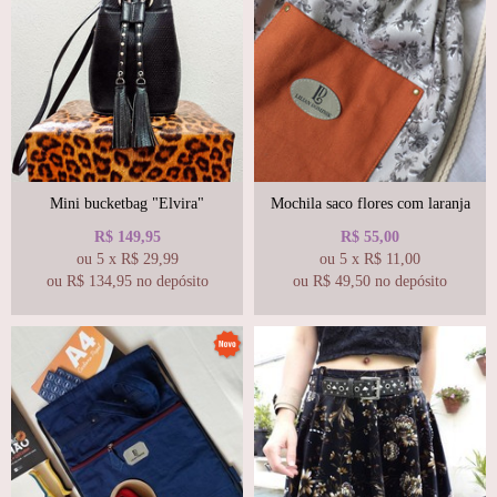
Mini bucketbag "Elvira"
Mochila saco flores com laranja
R$
149,95
R$
55,00
ou
5
x
R$
29,99
ou
5
x
R$
11,00
ou R$
134,95
no depósito
ou R$
49,50
no depósito