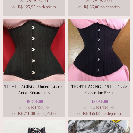
ou
5
x
R$
27,99
ou
5
x
R$
8,00
ou R$
125,95
no depósito
ou R$
36,00
no depósito
TIGHT LACING - Underbust com
TIGHT LACING - 16 Painéis de
Ancas Eduardianas
Gabardine Preta
R$
790,00
R$
950,00
ou
5
x
R$
158,00
ou
5
x
R$
190,00
ou R$
711,00
no depósito
ou R$
855,00
no depósito