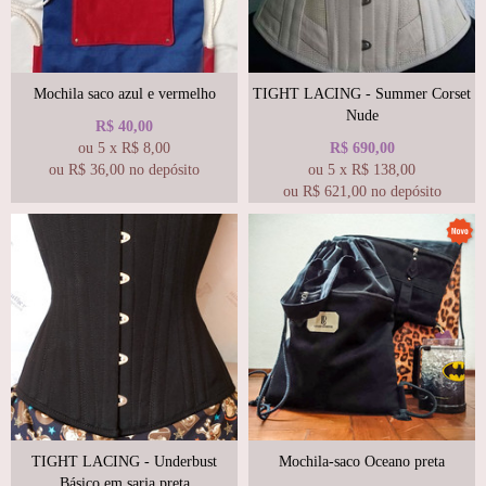
Mochila saco azul e vermelho
TIGHT LACING - Summer Corset
Nude
R$
40,00
ou
5
x
R$
8,00
R$
690,00
ou R$
36,00
no depósito
ou
5
x
R$
138,00
ou R$
621,00
no depósito
TIGHT LACING - Underbust
Mochila-saco Oceano preta
Básico em sarja preta