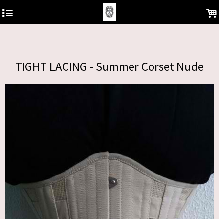
https://analytics.google.com/analytics/web/?hl=pt-BR&pli=1#/report-
4
.
home/a122681577w180810930p178850878
TIGHT LACING - Summer Corset Nude