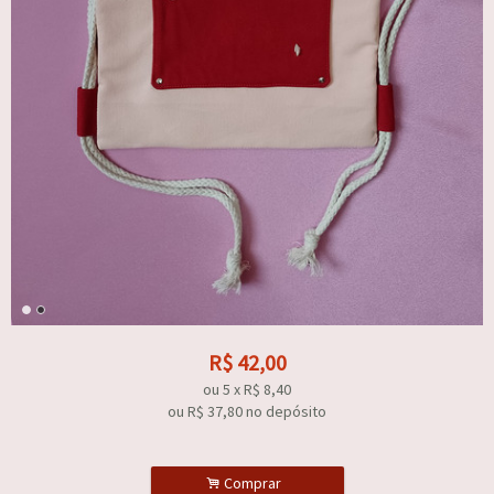
R$
42,00
ou
5
x
R$
8,40
ou R$
37,80
no depósito
.
Comprar