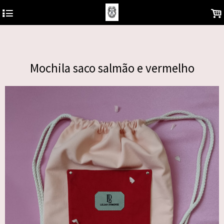
https://analytics.google.com/analytics/web/?hl=pt-BR&pli=1#/report-
4
.
home/a122681577w180810930p178850878
Mochila saco salmão e vermelho