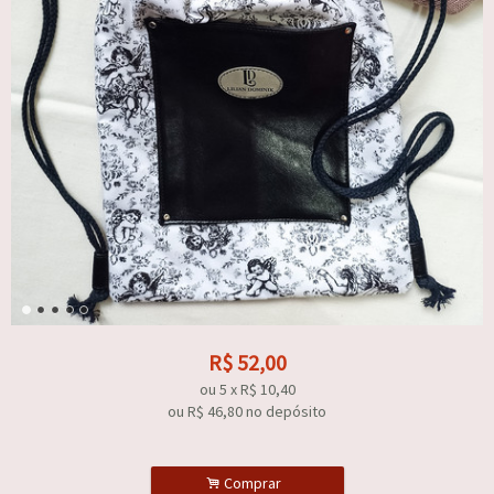
R$
52,00
ou
5
x
R$
10,40
ou R$
46,80
no depósito
.
Comprar