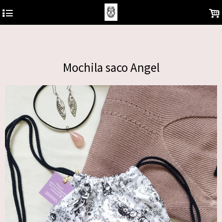
https://analytics.google.com/analytics/web/?hl=pt-BR&pli=1#/report-
4
.
home/a122681577w180810930p178850878
Mochila saco Angel