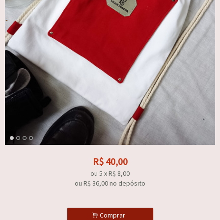
R$
40,00
ou
5
x
R$
8,00
ou R$
36,00
no depósito
.
Comprar