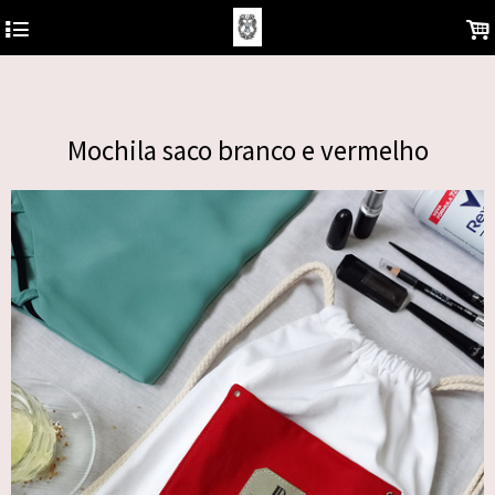
https://analytics.google.com/analytics/web/?hl=pt-BR&pli=1#/report-
4
.
home/a122681577w180810930p178850878
Mochila saco branco e vermelho