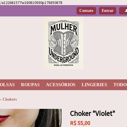
ome/a122681577w180810930p178850878
Contato
Entrar
OLSAS
ROUPAS
ACESSÓRIOS
LINGERIES
TODO
›
Chokers
Choker "Violet"
R$
55,00