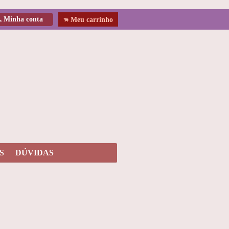
Minha conta
f
Meu carrinho
.
S
DÚVIDAS