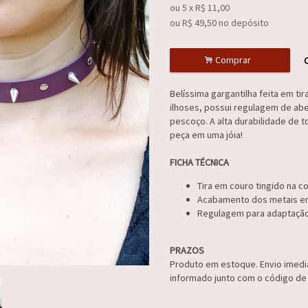
ou
5
x
R$
11,00
ou R$
49,50
no depósito
.
Comprar
C
Belíssima gargantilha feita em ti
ilhoses, possui regulagem de abe
pescoço. A alta durabilidade de 
peça em uma jóia!
FICHA TÉCNICA
Tira em couro tingido na co
Acabamento dos metais em
Regulagem para adaptação
PRAZOS
Produto em estoque. Envio imedia
informado junto com o código de 