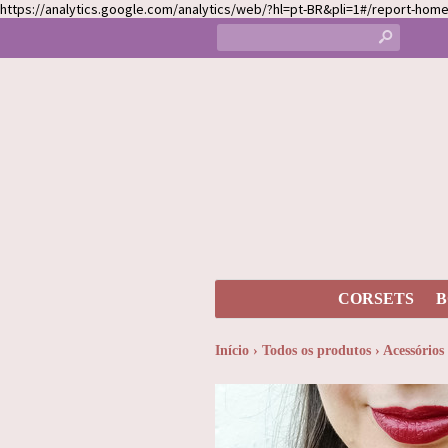
https://analytics.google.com/analytics/web/?hl=pt-BR&pli=1#/report-h
s
CORSETS
B
Início
›
Todos os produtos
›
Acessórios