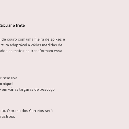
alcular o frete
ra de couro com uma fileira de spikes e
rtura adaptável a várias medidas de
todos os mateirias transformam essa
r roxo uva
 níquel
 em várias larguras de pescoço
to. O prazo dos Correios será
rastreio.